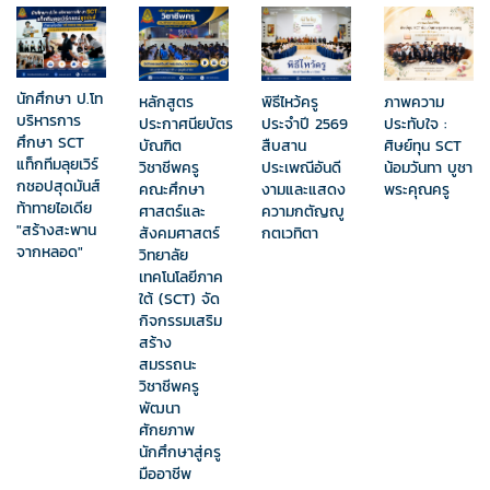
นักศึกษา ป.โท
หลักสูตร
พิธีไหว้ครู
ภาพความ
บริหารการ
ประกาศนียบัตร
ประจำปี 2569
ประทับใจ :
ศึกษา SCT
บัณฑิต
สืบสาน
ศิษย์ทุน SCT
แท็กทีมลุยเวิร์
วิชาชีพครู
ประเพณีอันดี
น้อมวันทา บูชา
กชอปสุดมันส์
คณะศึกษา
งามและแสดง
พระคุณครู
ท้าทายไอเดีย
ศาสตร์และ
ความกตัญญู
"สร้างสะพาน
สังคมศาสตร์
กตเวทิตา
จากหลอด"
วิทยาลัย
เทคโนโลยีภาค
ใต้ (SCT) จัด
กิจกรรมเสริม
สร้าง
สมรรถนะ
วิชาชีพครู
พัฒนา
ศักยภาพ
นักศึกษาสู่ครู
มืออาชีพ