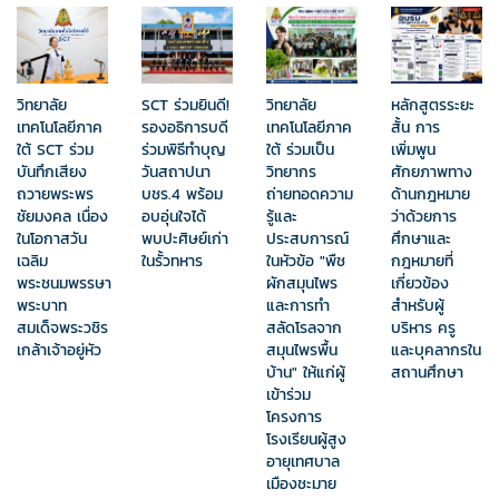
วิทยาลัย
หลักสูตรระยะ
วิทยาลัย
SCT ร่วมยินดี!
เทคโนโลยีภาค
สั้น การ
เทคโนโลยีภาค
รองอธิการบดี
ใต้ ร่วมเป็น
เพิ่มพูน
ใต้ SCT ร่วม
ร่วมพิธีทำบุญ
วิทยากร
ศักยภาพทาง
บันทึกเสียง
วันสถาปนา
ถ่ายทอดความ
ด้านกฎหมาย
ถวายพระพร
บชร.4 พร้อม
รู้และ
ว่าด้วยการ
ชัยมงคล เนื่อง
อบอุ่นใจได้
ประสบการณ์
ศึกษาและ
ในโอกาสวัน
พบปะศิษย์เก่า
ในหัวข้อ "พืช
กฎหมายที่
เฉลิม
ในรั้วทหาร
ผักสมุนไพร
เกี่ยวข้อง
พระชนมพรรษา
และการทำ
สำหรับผู้
พระบาท
สลัดโรลจาก
บริหาร ครู
สมเด็จพระวชิร
สมุนไพรพื้น
และบุคลากรใน
เกล้าเจ้าอยู่หัว
บ้าน" ให้แก่ผู้
สถานศึกษา
เข้าร่วม
โครงการ
โรงเรียนผู้สูง
อายุเทศบาล
เมืองชะมาย