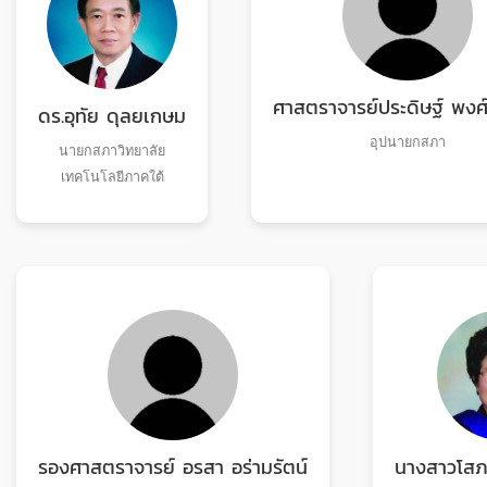
ศาสตราจารย์ประดิษฐ์ พงศ
ดร.อุทัย ดุลยเกษม
อุปนายกสภา
นายกสภาวิทยาลัย
เทคโนโลยีภาคใต้
รองศาสตราจารย์ อรสา อร่ามรัตน์
นางสาวโสภ