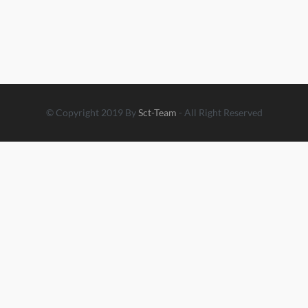
© Copyright 2019 By
Sct-Team
- All Right Reserved