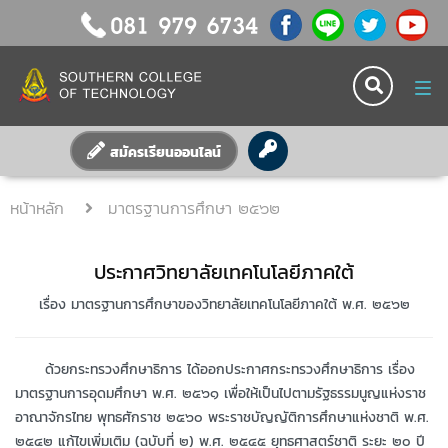
Tog
nav
สมัครเรียนออนไลน์
หน้าหลัก
มาตรฐานการศึกษา ๒๕๖๒
ประกาศวิทยาลัยเทคโนโลยีภาคใต้
เรื่อง มาตรฐานการศึกษาของวิทยาลัยเทคโนโลยีภาคใต้ พ.ศ. ๒๕๖๒
ด้วยกระทรวงศึกษาธิการ ได้ออกประกาศกระทรวงศึกษาธิการ เรื่อง
มาตรฐานการอุดมศึกษา พ.ศ. ๒๕๖๑ เพื่อให้เป็นไปตามรัฐธรรมนูญแห่งราช
อาณาจักรไทย พุทธศักราช ๒๕๖๐ พระราชบัญญัติการศึกษาแห่งชาติ พ.ศ.
๒๕๔๒ แก้ไขเพิ่มเติม (ฉบับที่ ๒) พ.ศ. ๒๕๔๕ ยุทธศาสตร์ชาติ ระยะ ๒๐ ปี