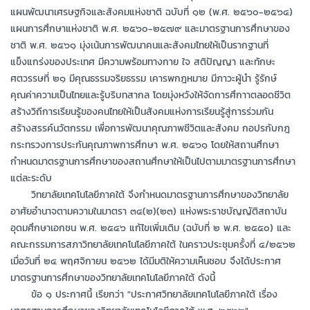
แผนพัฒนาเศรษฐกิจและสังคมแห่งชาติ ฉบับที่ ๑๒ (พ.ศ. ๒๕๖๐-๒๕๖๔)
แผนการศึกษาแห่งชาติ พ.ศ. ๒๕๖๐-๒๕๗๙ และมาตรฐานการศึกษาของ
ชาติ พ.ศ. ๒๕๖๑ มุ่งเน้นการพัฒนาคนและสังคมไทยให้เป็นรากฐานที่
แข็งแกร่งของประเทศ มีความพร้อมทางกาย ใจ สติปัญญา และทักษะ
ศตวรรษที่ ๒๑ มีคุณธรรมจริยธรรม เคารพกฎหมาย มีภาวะผู้นำ รู้รักษ์
คุณค่าความเป็นไทยและรู้บริบทสากล โดยมุ่งหวังให้จัดการศึกาาตลอดชีวิต
สร้างวิถีการเรียนรู้ของคนไทยให้เป็นสังคมแห่งการเรียนรู้สู่การร่วมกัน
สร้างสรรค์นวัตกรรม เพื่อการพัฒนาคุณภาพชีวิตและสังคม กอปรกับกฎ
กระทรวงการประกันคุณภาพการศึกษา พ.ศ. ๒๕๖๑ โดยให้สถานศึกษา
กำหนดมาตรฐานการศึกษาของสถานศึกษาให้เป็นไปตามมาตรฐานการศึกษา
แต่ละระดับ
วิทยาลัยเทคโนโลยีภาคใต้ จึงกำหนดมาตรฐานการศึกษาของวิทยาลัย
อาศัยอำนาจตามความในมาตรา ๓๔(๒)(๒๓) แห่งพระราชบัญญัติสถาบัน
อุดมศึกษาเอกชน พ.ศ. ๒๕๔๖ แก้ไขเพิ่มเติม (ฉบับที่ ๒ พ.ศ. ๒๕๕๐) และ
คณะกรรมการสภาวิทยาลัยเทคโนโลยีภาคใต้ ในคราวประชุมครั้งที่ ๔/๒๕๖๒
เมื่อวันที่ ๒๔ พฤศจิกายน ๒๕๖๒ ได้มีมติให้ความเห็นชอบ จึงได้ประกาศ
มาตรฐานการศึกษาของวิทยาลัยเทคโนโลยีภาคใต้ ดังนี้
ข้อ ๑ ประกาศนี้ เรียกว่า "ประกาศวิทยาลัยเทคโนโลยีภาคใต้ เรื่อง