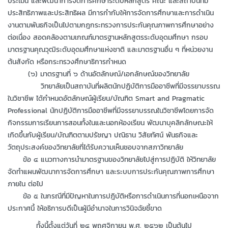
ประเมิน และพัฒนาการจัดการศึกษาระดับหลักสูตร คณะ และสถาบันที่มี
ประสิทธิภาพและประสิทธิผล มีการกำกับให้การจัดการศึกษาและการดำเนิน
งานตามพันธกิจเป็นไปตามกฎกระทรวงการประกันคุณภาพการศึกษาอย่าง
ต่อเนื่อง สอดคล้องตามเกณฑ์มาตรฐานหลักสูตรระดับอุดมศึกษา กรอบ
มาตรฐานคุณวุฒิระดับอุดมศึกษาแห่งชาติ และมาตรฐานอื่น ๆ ที่หน่วยงาน
ต้นสังกัด หรือกระทรวงศึกษาธิการกำหนด
(๖) มาตรฐานที่ ๖ ด้านอัตลักษณ์/เอกลักษณ์ของวิทยาลัย
วิทยาลัยเป็นสถาบันที่ผลิตนักปฏิบัติการมืออาชีพที่มีจรรยาบรรณ
ในวิชาชีพ ได้กำหนดอัตลักษณ์ผู้เรียน/บัณฑิต Smart and Pragmatic
Professional นักปฏิบัติการมืออาชีพที่มีจรรยาบรรณในวิชาชีพโดยการจัด
กิจกรรมการเรียนการสอนทั้งในและนอกห้องเรียน พัฒนาบุคลิกลักษณะให้
เกิดขึ้นกับผู้เรียน/บัณฑิตตามปรัชญา ปณิธาน วิสัยทัศน์ พันธกิจและ
วัตถุประสงค์ของวิทยาลัยที่ได้รับความเห็นชอบจากสภาวิทยาลัย
ข้อ ๔ แนวทางการนำมาตรฐานของวิทยาลัยไปสู่การปฏิบัติ ให้วิทยาลัย
จัดทำแผนพัฒนาการจัดการศึกษา และระบบการประกันคุณภาพการศึกษา
ภายใน ต่อไป
ข้อ ๕ ในกรณีที่มีปัญหาในการปฎิบัติหรือการดำเนินการที่นอกเหนือจาก
ประกาศนี้ ให้อธิการบดีเป็นผู้มีอำนาจในการวินิจฉัยชี้ขาด
ทั้งนี้ตั้งแต่วันที่ ๒๔ พฤศจิกายน พ.ศ. ๒๕๖๒ เป็นต้นไป