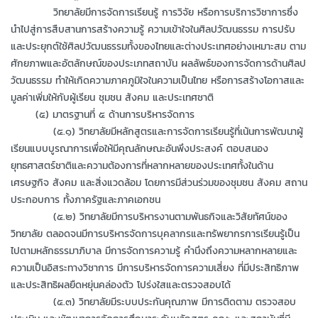
วิทยาลัยมีการจัดการเรียนรู้ การวิจัย หรือการบริการวิชาการซึ่ง
นำไปสู่การสืบสานการสร้างความรู้ ความเข้าใจในศิลปวัฒนธรรม การปรับ
และประยุกต์ใช้ศิลปวัฒนธรรมทั้งของไทยและต่างประเทศอย่างเหมาะสม ตาม
ศักยภาพและอัตลักษณ์ของประเภทสถาบัน ผลลัพธ์ของการจัดการด้านศิลป
วัฒนธรรม ทำให้เกิดความภาคภูมิใจในความเป็นไทย หรือการสร้างโอกาสและ
มูลค่าเพิ่มให้กับผู้เรียน ชุมชน สังคม และประเทศชาติ
(๕) มาตรฐานที่ ๕ ด้านการบริหารจัดการ
(๕.๑) วิทยาลัยมีหลักสูตรและการจัดการเรียนรู้ที่เน้นการพัฒนาผู้
เรียนแบบบูรณาการเพื่อให้มีคุณลักษณะอันพึงประสงค์ ตอบสนอง
ยุทธศาสตร์ชาติและความต้องการที่หลากหลายของประเทศทั้งในด้าน
เศรษฐกิจ สังคม และสิ่งแวดล้อม โดยการมีส่วนร่วมของชุมชน สังคม สถาน
ประกอบการ ทั้งภาครัฐและภาคเอกชน
(๕.๒) วิทยาลัยมีการบริหารงานตามพันธกิจและวิสัยทัศน์ของ
วิทยาลัย ตลอดจนมีการบริหารจัดการบุคลากรและทรัพยากรการเรียนรู้เป็น
ไปตามหลักธรรมาภิบาล มีการจัดการความรู้ คำนึงถึงความหลากหลายและ
ความเป็นอิสระทางวิชาการ มีการบริหารจัดการความเสี่ยง ที่มีประสิทธิภาพ
และประสิทธิผลยืดหยุ่นคล่องตัว โปร่งใสและตรวจสอบได้
(๕.๓) วิทยาลัยมีระบบประกันคุณภาพ มีการติดตาม ตรวจสอบ