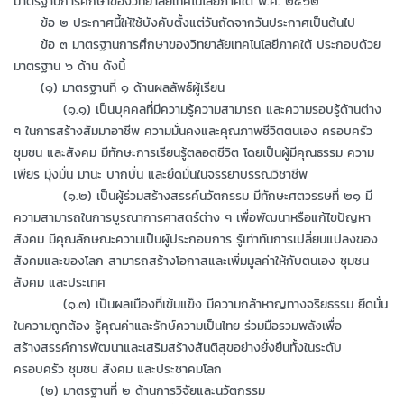
มาตรฐานการศึกษาของวิทยาลัยเทคโนโลยีภาคใต้ พ.ศ. ๒๕๖๒"
ข้อ ๒ ประกาศนี้ให้ใช้บังคับตั้งแต่วันถัดจากวันประกาศเป็นต้นไป
ข้อ ๓ มาตรฐานการศึกษาของวิทยาลัยเทคโนโลยีภาคใต้ ประกอบด้วย
มาตรฐาน ๖ ด้าน ดังนี้
(๑) มาตรฐานที่ ๑ ด้านผลลัพธ์ผู้เรียน
(๑.๑) เป็นบุคคลที่มีความรู้ความสามารถ และความรอบรู้ด้านต่าง
ๆ ในการสร้างสัมมาอาชีพ ความมั่นคงและคุณภาพชีวิตตนเอง ครอบครัว
ชุมชน และสังคม มีทักษะการเรียนรู้ตลอดชีวิต โดยเป็นผู้มีคุณธรรม ความ
เพียร มุ่งมั่น มานะ บากบั่น และยึดมั่นในจรรยาบรรณวิชาชีพ
(๑.๒) เป็นผู้ร่วมสร้างสรรค์นวัตกรรม มีทักษะศตวรรษที่ ๒๑ มี
ความสามารถในการบูรณาการศาสตร์ต่าง ๆ เพื่อพัฒนาหรือแก้ไขปัญหา
สังคม มีคุณลักษณะความเป็นผู้ประกอบการ รู้เท่าทันการเปลี่ยนแปลงของ
สังคมและของโลก สามารถสร้างโอกาสและเพิ่มมูลค่าให้กับตนเอง ชุมชน
สังคม และประเทศ
(๑.๓) เป็นผลเมืองที่เข้มแข็ง มีความกล้าหาญทางจริยธรรม ยึดมั่น
ในความถูกต้อง รู้คุณค่าและรักษ์ความเป็นไทย ร่วมมือรวมพลังเพื่อ
สร้างสรรค์การพัฒนาและเสริมสร้างสันติสุขอย่างยั่งยืนทั้งในระดับ
ครอบครัว ชุมชน สังคม และประชาคมโลก
(๒) มาตรฐานที่ ๒ ด้านการวิจัยและนวัตกรรม