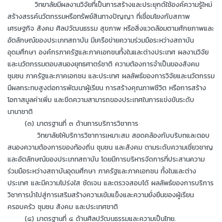
วิทยาลัยมีผลงานวิจัยที่เป็นการสร้างและประยุกต์ใช้องค์ความรู้ใหม่
สร้างสรรค์นวัตกรรมหรือทรัพย์สินทางปัญญา ที่เชื่อมโยงกับสภาพ
เศรษฐกิจ สังคม ศิลปวัฒนธรรม สุขภาพ หรือสิ่งแวดล้อมตามศักยภาพและ
อัตลักษณ์ของประเภทสถาบัน มีเครือข่ายความร่วมมือระหว่างสถาบัน
อุดมศึกษา องค์กรภาครัฐและภาคเอกชนทั้งในและต่างประเทศ ผลงานวิจัย
และนวัตกรรมตอบสนองยุทธศาตร์ชาติ ความต้องการจำเป็นของสังคม
ชุมชน ภาครัฐและภาคเอกชน และประเทศ ผลลัพธ์ของการวิจัยและนวัตกรรม
มีผลกระทบสูงต่อการพัฒนาผู้เรียน การสร้างคุณภาพชีวิต หรือการสร้าง
โอกาสมูลค่าเพิ่ม และขีดความสามารถของประเทศในการแข่งขันระดับ
นานาชาติ
(๓) มาตรฐานที่ ๓ ด้านการบริการวิชาการ
วิทยาลัยให้บริการวิชาการเหมาะสม สอดคล้องกับบริบทและตอบ
สนองความต้องการของท้องถิ่น ชุมชน และสังคม ตามระดับความเชี่ยวชาญ
และอัตลักษณ์ของประเภทสถาบัน โดยมีการบริหารจัดการที่ประสานความ
ร่วมมือระหว่างสถาบันอุดมศึกษา ภาครัฐและภาคเอกชน ทั้งในและต่าง
ประเทศ และมีความโปร่งใส ชัดเจน และตรวจสอบได้ ผลลัพธ์ของการบริการ
วิชาการนำไปสู่การเสริมสร้างความเข้มแข็งและความยั่งยืนของผู้เรียน
ครอบครัว ชุมชน สังคม และประเทศชาติ
(๔) มาตรฐานที่ ๔ ด้านศิลปวัฒนธรรมและความเป็นไทย.