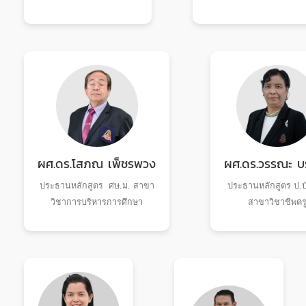
ผศ.ดร.โสภณ เพ็ชรพวง
ผศ.ดร.วรรณะ บ
ประธานหลักสูตร ศษ.ม. สาขา
ประธานหลักสูตร ป.บ
วิชาการบริหารการศึกษา
สาขาวิชาชีพคร