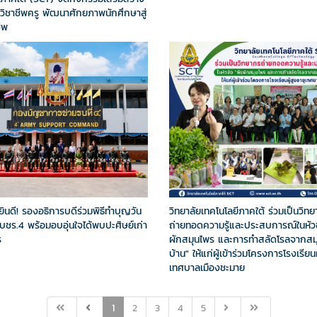
ิชาชีพครู พัฒนาศักยภาพนักศึกษาสู่
ีพ
วิทยาลัยเทคโนโลยีภาคใต้ ร่วมเป็นวิท
ินดี! รองอธิการบดีร่วมพิธีทำบุญวัน
ถ่ายทอดความรู้และประสบการณ์ในหัวข
ชร.4 พร้อมอบอุ่นใจได้พบปะศิษย์เก่า
ผักสมุนไพร และการทำสลัดโรลจากสมุ
ร
บ้าน" ให้แก่ผู้เข้าร่วมโครงการโรงเรียนผ
เทศบาลเมืองชะมาย
1
2
3
4
5