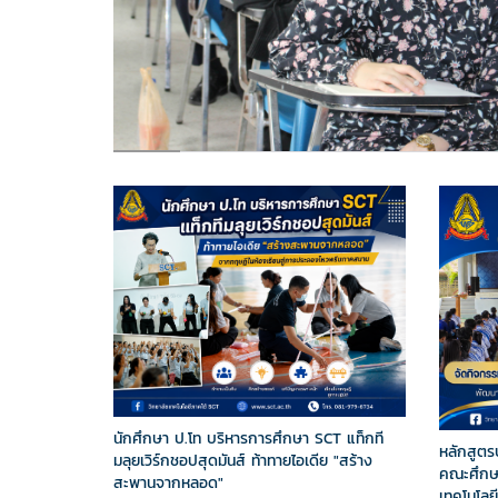
นักศึกษา ป.โท บริหารการศึกษา SCT แท็กที
หลักสูตร
มลุยเวิร์กชอปสุดมันส์ ท้าทายไอเดีย "สร้าง
คณะศึกษา
สะพานจากหลอด"
เทคโนโลย