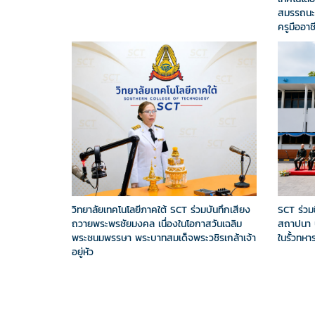
สมรรถนะว
ครูมืออาช
วิทยาลัยเทคโนโลยีภาคใต้ SCT ร่วมบันทึกเสียง
SCT ร่วมย
ถวายพระพรชัยมงคล เนื่องในโอกาสวันเฉลิม
สถาปนา บ
พระชนมพรรษา พระบาทสมเด็จพระวชิรเกล้าเจ้า
ในรั้วทหา
อยู่หัว