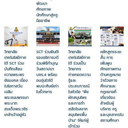
พัฒนา
ศักยภาพ
นักศึกษาสู่ครู
มืออาชีพ
วิทยาลัย
หลักสูตรระยะ
วิทยาลัย
SCT ร่วมยินดี!
เทคโนโลยีภาค
สั้น การ
เทคโนโลยีภาค
รองอธิการบดี
ใต้ ร่วมเป็น
เพิ่มพูน
ใต้ SCT ร่วม
ร่วมพิธีทำบุญ
วิทยากร
ศักยภาพทาง
บันทึกเสียง
วันสถาปนา
ถ่ายทอดความ
ด้านกฎหมาย
ถวายพระพร
บชร.4 พร้อม
รู้และ
ว่าด้วยการ
ชัยมงคล เนื่อง
อบอุ่นใจได้
ประสบการณ์
ศึกษาและ
ในโอกาสวัน
พบปะศิษย์เก่า
ในหัวข้อ "พืช
กฎหมายที่
เฉลิม
ในรั้วทหาร
ผักสมุนไพร
เกี่ยวข้อง
พระชนมพรรษา
และการทำ
สำหรับผู้
พระบาท
สลัดโรลจาก
บริหาร ครู
สมเด็จพระวชิร
สมุนไพรพื้น
และบุคลากรใน
เกล้าเจ้าอยู่หัว
บ้าน" ให้แก่ผู้
สถานศึกษา
เข้าร่วม