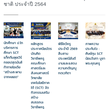
ชาติ ประจำปี 2564
นักศึกษา ป.โท
หลักสูตร
พิธีไหว้ครู
ภาพความ
บริหารการ
ประกาศนียบัตร
ประจำปี 2569
ประทับใจ :
ศึกษา SCT
บัณฑิต
สืบสาน
ศิษย์ทุน SCT
แท็กทีมลุยเวิร์
วิชาชีพครู
ประเพณีอันดี
น้อมวันทา บูชา
กชอปสุดมันส์
คณะศึกษา
งามและแสดง
พระคุณครู
ท้าทายไอเดีย
ศาสตร์และ
ความกตัญญู
"สร้างสะพาน
สังคมศาสตร์
กตเวทิตา
จากหลอด"
วิทยาลัย
เทคโนโลยีภาค
ใต้ (SCT) จัด
กิจกรรมเสริม
สร้าง
สมรรถนะ
วิชาชีพครู