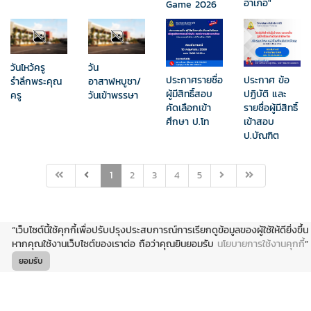
อำเภอ"
Game 2026
วันไหว้ครู
วัน
ประกาศรายชื่อ
ประกาศ ข้อ
รำลึกพระคุณ
อาสาฬหบูชา/
ผู้มีสิทธิ์สอบ
ปฏิบัติ และ
ครู
วันเข้าพรรษา
คัดเลือกเข้า
รายชื่อผู้มีสิทธิ์
ศึกษา ป.โท
เข้าสอบ​
ป.บัณฑิต
1
2
3
4
5
“เว็บไซต์นี้ใช้คุกกี้เพื่อปรับปรุงประสบการณ์การเรียกดูข้อมูลของผู้ใช้ให้ดียิ่งขึ้น
หากคุณใช้งานเว็บไซต์ของเราต่อ ถือว่าคุณยินยอมรับ
นโยบายการใช้งานคุกกี้
”
ยอมรับ
© Copyright 2019 By
Sct-Team
- All Right Reserved