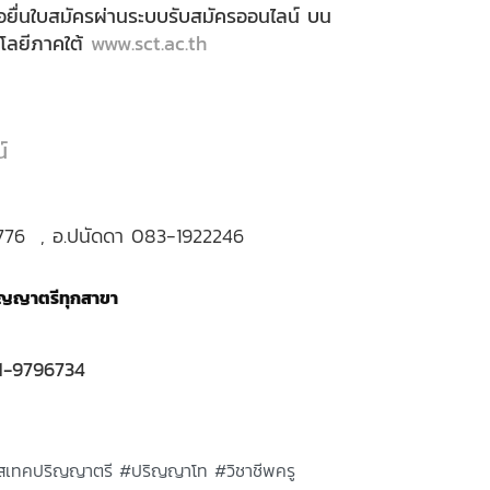
อยื่นใบสมัครผ่านระบบรับสมัครออนไลน์ บน
นโลยีภาคใต้
www.sct.ac.th
์
776 , อ.ปนัดดา 083-1922246
ริญญาตรีทุกสาขา
1-9796734
อสเทคปริญญาตรี #ปริญญาโท #วิชาชีพครู