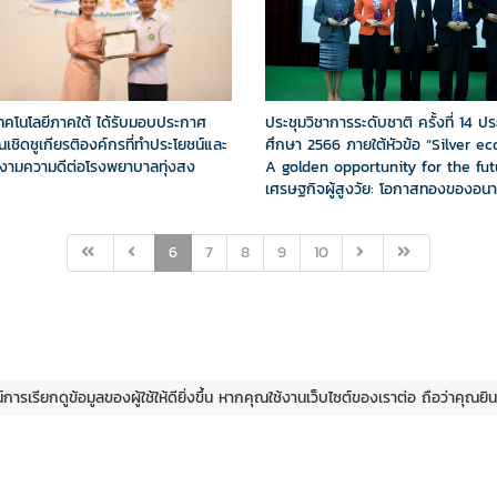
เทคโนโลยีภาคใต้ ได้รับมอบประกาศ
ประชุมวิชาการระดับชาติ ครั้งที่ 14 ป
ณเชิดชูเกียรติองค์กรที่ทำประโยชน์และ
ศึกษา 2566 ภายใต้หัวข้อ “Silver e
งามความดีต่อโรงพยาบาลทุ่งสง
A golden opportunity for the fut
เศรษฐกิจผู้สูงวัย: โอกาสทองของอน
6
7
8
9
10
ณ์การเรียกดูข้อมูลของผู้ใช้ให้ดียิ่งขึ้น หากคุณใช้งานเว็บไซต์ของเราต่อ ถือว่าคุณ
© Copyright 2019 By
Sct-Team
- All Right Reserved