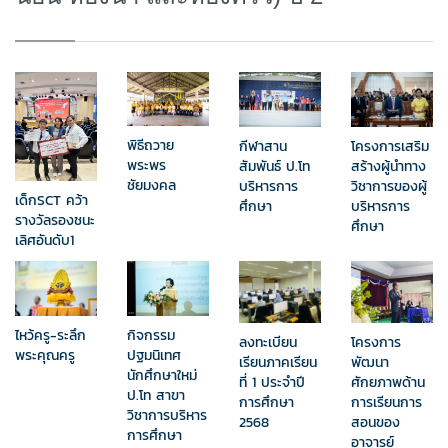
พิธีถวาย
กีฬาสาน
โครงการเสริม
พระพร
สัมพันธ์ ป.โท
สร้างผู้นำทาง
ชัยมงคล
บริหารการ
วิชาการของผู้
เด็กSCT คว้า
ศึกษา
บริหารการ
รางวัลรองชนะ
ศึกษา
เลิศอันดับ1
ไหว้ครู-ระลึก
กิจกรรม
ลงทะเบียน
โครงการ
พระคุณครู
ปฐมนิเทศ
เรียนภาคเรียน
พัฒนา
นักศึกษาใหม่
ที่ 1 ประจำปี
ศักยภาพด้าน
ป.โท สาขา
การศึกษา
การเรียนการ
วิชาการบริหาร
2568
สอนของ
การศึกษา
อาจารย์