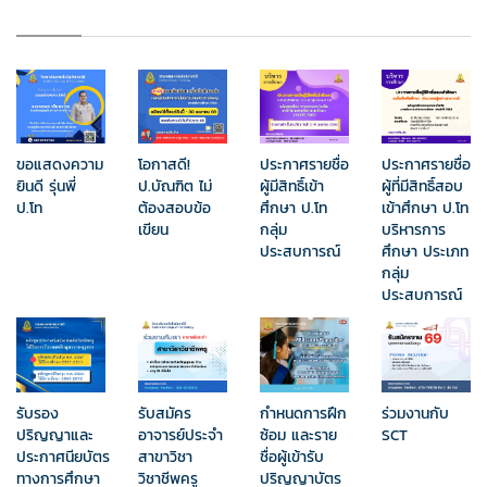
ขอแสดงความ
โอกาสดี!
ประกาศรายชื่อ
ประกาศรายชื่อ
ยินดี รุ่นพี่
ป.บัณฑิต ไม่
ผู้มีสิทธิ์เข้า
ผู้ที่มีสิทธิ์สอบ
ป.โท
ต้องสอบข้อ
ศึกษา ป.โท
เข้าศึกษา ป.โท
เขียน
กลุ่ม
บริหารการ
ประสบการณ์
ศึกษา ประเภท
กลุ่ม
ประสบการณ์
รับรอง
รับสมัคร
กำหนดการฝึก
ร่วมงานกับ
ปริญญาและ
อาจารย์ประจำ
ซ้อม และราย
SCT
ประกาศนียบัตร
สาขาวิชา
ชื่อผู้เข้ารับ
ทางการศึกษา
วิชาชีพครู
ปริญญาบัตร