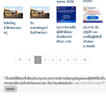
อำเภอ"
Game 2026
วันไหว้ครู
วัน
ประกาศรายชื่อ
ประกาศ ข้อ
รำลึกพระคุณ
อาสาฬหบูชา/
ผู้มีสิทธิ์สอบ
ปฏิบัติ และ
ครู
วันเข้าพรรษา
คัดเลือกเข้า
รายชื่อผู้มีสิทธิ์
ศึกษา ป.โท
เข้าสอบ​
ป.บัณฑิต
1
2
3
4
5
“เว็บไซต์นี้ใช้คุกกี้เพื่อปรับปรุงประสบการณ์การเรียกดูข้อมูลของผู้ใช้ให้ดียิ่งขึ้น
หากคุณใช้งานเว็บไซต์ของเราต่อ ถือว่าคุณยินยอมรับ
นโยบายการใช้งานคุกกี้
”
ยอมรับ
© Copyright 2019 By
Sct-Team
- All Right Reserved