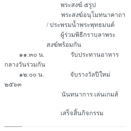
พระสงฆ์ ๕รูป
พระสงฆ์อนุโมทนาคาถา
/ ประพรมน้ำพระพุทธมนต์
ผู้ร่วมพิธีกราบลาพระ
สงฆ์พร้อมกัน
๑๑
:
๓๐ น. รับประทานอาหาร
กลางวันร่วมกัน
๑๒
:
๐๐ น. จับรางวัลปีใหม่
๒๕๖๓
นันทนาการ เล่นเกมส์
เสร็จสิ้นกิจกรรม