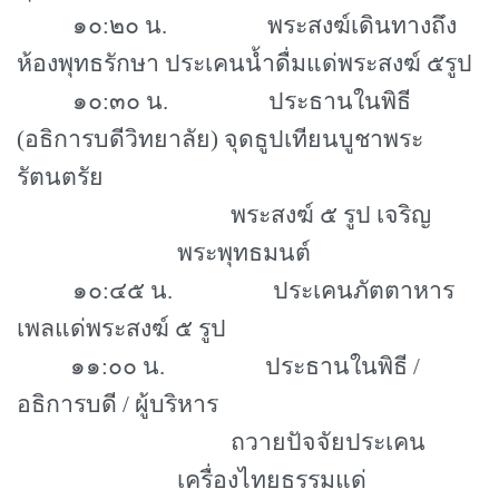
๑๐
:
๒๐ น. พระสงฆ์เดินทางถึง
ห้องพุทธรักษา ประเคนน้ำดื่มแด่พระสงฆ์ ๕รูป
๑๐
:
๓๐ น. ประธานในพิธี
(อธิการบดีวิทยาลัย) จุดธูปเทียนบูชาพระ
รัตนตรัย
พระสงฆ์ ๕ รูป เจริญ
พระพุทธมนต์
๑๐
:
๔๕ น. ประเคนภัตตาหาร
เพลแด่พระสงฆ์ ๕ รูป
๑๑
:
๐๐ น. ประธานในพิธี /
อธิการบดี / ผู้บริหาร
ถวายปัจจัยประเคน
เครื่องไทยธรรมแด่