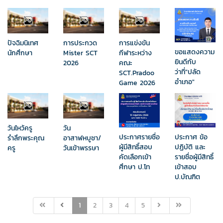
ปัจฉิมนิเทศ
การประกวด
การแข่งขัน
ขอแสดงความ
นักศึกษา
Mister SCT
กีฬาระหว่าง
ยินดีกับ
2026
คณะ
ว่าที่"ปลัด
SCT.Pradoo
อำเภอ"
Game 2026
วันไหว้ครู
วัน
ประกาศรายชื่อ
ประกาศ ข้อ
รำลึกพระคุณ
อาสาฬหบูชา/
ผู้มีสิทธิ์สอบ
ปฏิบัติ และ
ครู
วันเข้าพรรษา
คัดเลือกเข้า
รายชื่อผู้มีสิทธิ์
ศึกษา ป.โท
เข้าสอบ​
ป.บัณฑิต
1
2
3
4
5