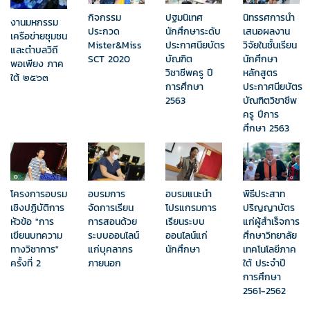
กิจกรรม
ปฐมนิเทศ
นิทรรศการนำ
งานมหกรรม
ประกวด
นักศึกษาระดับ
เสนอผลงาน
เครือข่ายชุมชน
Mister&Miss
ประกาศนียบัตร
วิจัยในชั้นเรียน
และตำบลวิถี
SCT 2020
บัณฑิต
นักศึกษา
พอเพียง ภาค
วิชาชีพครู ปี
หลักสูตร
ใต้ ๒๕๖๓
การศึกษา
ประกาศนียบัตร
2563
บัณฑิตวิชาชีพ
ครู ปีการ
ศึกษา 2563
โครงการอบรม
อบรมการ
อบรมแนะนำ
พิธีประสาท
เชิงปฏิบัติการ​
จัดการเรียน
โปรแกรมการ
ปริญญาบัตร
หัวข้อ​ "การ
การสอนด้วย
เรียนระบบ
แก่ผู้สำเร็จการ
เขียนบทความ
ระบบออนไลน์
ออนไลน์แก่
ศึกษาวิทยาลัย
ทางวิชาการ"
แก่บุคลากร
นักศึกษา
เทคโนโลยีภาค
ครั้งที่ 2
ภายนอก
ใต้ ประจำปี
การศึกษา
2561-2562