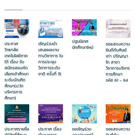
ปฐมนิเทศ
ประกาศ
เชิญร่วมนำ
ขอแสดงความ
นักศึกษาใหม่
วิทยาลัย
เสนอผลงาน
ยินดีกับศิษย์
เทคโนโลยีภาค
ทางวิชาการ ใน
เก่า ปริญญา
ใต้ เรื่อง รับ
การประชุม
โท สาขา
สมัครสอบคัด
วิชาการระดับ
วิชาการบริหาร
เลือกเข้าศึกษา
ชาติ ครั้งที่ 15
การศึกษา
ระดับบัณฑิต
รหัส 61 - 64
ศึกษา(ป.โท
บริหารการ
ศึกษา)
ขอแสดงความ
ประกาศรายชื่อ
ประกาศ เรื่อง
ขอเชิญร่วม