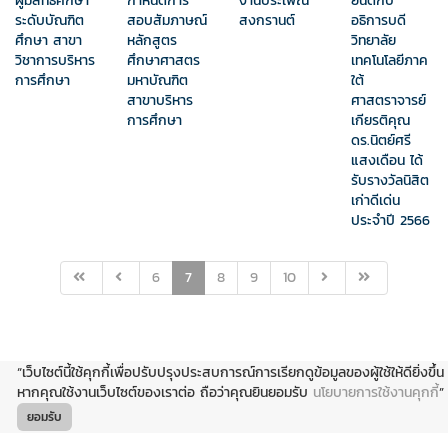
ยินดีกับ
ผู้มีสิทธิ์ศึกษา
กำหนดการ
งานประเพณี
อธิการบดี
ระดับบัณฑิต
สอบสัมภาษณ์
สงกรานต์
วิทยาลัย
ศึกษา สาขา
หลักสูตร
เทคโนโลยีภาค
วิชาการบริหาร
ศึกษาศาสตร
ใต้
การศึกษา
มหาบัณฑิต
ศาสตราจารย์
สาขาบริหาร
เกียรติคุณ
การศึกษา
ดร.นิตย์ศรี
แสงเดือน ได้
รับรางวัลนิสิต
เก่าดีเด่น
ประจำปี 2566
6
7
8
9
10
“เว็บไซต์นี้ใช้คุกกี้เพื่อปรับปรุงประสบการณ์การเรียกดูข้อมูลของผู้ใช้ให้ดียิ่งขึ้น
หากคุณใช้งานเว็บไซต์ของเราต่อ ถือว่าคุณยินยอมรับ
นโยบายการใช้งานคุกกี้
”
ยอมรับ