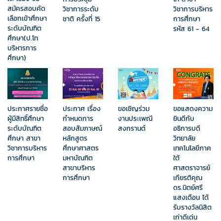
สมัครสอบคัด
วิชาการระดับ
วิชาการบริหาร
เลือกเข้าศึกษา
ชาติ ครั้งที่ 15
การศึกษา
ระดับบัณฑิต
รหัส 61 - 64
ศึกษา(ป.โท
บริหารการ
ศึกษา)
ขอแสดงความ
ประกาศรายชื่อ
ประกาศ เรื่อง
ขอเชิญร่วม
ยินดีกับ
ผู้มีสิทธิ์ศึกษา
กำหนดการ
งานประเพณี
อธิการบดี
ระดับบัณฑิต
สอบสัมภาษณ์
สงกรานต์
วิทยาลัย
ศึกษา สาขา
หลักสูตร
เทคโนโลยีภาค
วิชาการบริหาร
ศึกษาศาสตร
ใต้
การศึกษา
มหาบัณฑิต
ศาสตราจารย์
สาขาบริหาร
เกียรติคุณ
การศึกษา
ดร.นิตย์ศรี
แสงเดือน ได้
รับรางวัลนิสิต
เก่าดีเด่น