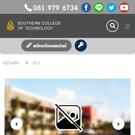
Tog
nav
สมัครเรียนออนไลน์
หน้าหลัก
ข่าว