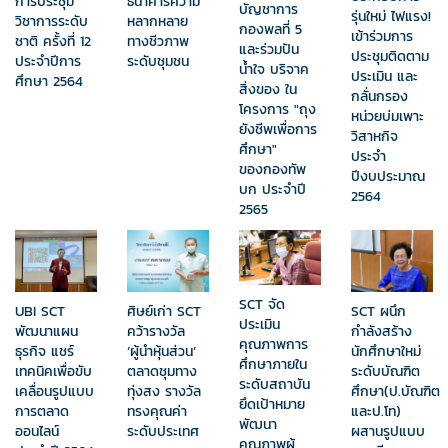
ธนาคารความ
การประชุม
บัญชาการ
รุ่นใหม่ ไฟแรง!
หลากหลาย
วิชาการระดับ
กองพลที่ 5
เข้าร่วมการ
ทางชีวภาพ
ชาติ ครั้งที่ 12
และร่วมปัน
ประชุมติดตาม
ระดับชุมชน
ประจำปีการ
น้ำใจ บริจาค
ประเมิน และ
ศึกษา 2564
สิ่งของ ใน
กลั่นกรอง
โครงการ "ถุง
หน่วยบ่มเพาะ
ยังชีพเพื่อการ
วิสาหกิจ
ศึกษา"
ประจำ
ของกองทัพ
ปีงบประมาณ
บก ประจำปี
2564
2565
SCT จัด
UBI SCT
SCT ผนึก
ศิษย์เก่า SCT
ประเมิน
พัฒนาแผน
กำลังสร้าง
คว้ารางวัล
คุณภาพการ
ธุรกิจ แชร์
นักศึกษาใหม่
‘ผู้นำหุ้นส่วน’
ศึกษาภายใน
เทคนิคเพื่อขับ
ระดับบัณฑิต
ตลาดชุมทาง
ระดับสถาบัน
เคลื่อนรูปแบบ
ศึกษา(ป.บัณฑิต
ทุ่งสง รางวัล
ยึดเป้าหมาย
การตลาด
และป.โท)
ทรงคุณค่า
พัฒนา
ออนไลน์
ผสานรูปแบบ
ระดับประเทศ
คุณภาพผู้