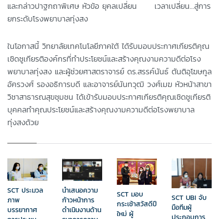
และกล่าวปาฐกถาพิเศษ หัวข้อ ยุคลเปลี่ยน เวลาเปลี่ยน...สู่การ
ยกระดับโรงพยาบาลทุ่งสง
ในโอกาสนี้ วิทยาลัยเทคโนโลยีภาคใต้ ได้รับมอบประกาศเกียรติคุณ
เชิดชูเกียรติองค์กรที่ทำประโยชน์และสร้างคุณงามความดีต่อโรง
พยาบาลทุ่งสง และผู้ช่วยศาสตราจารย์ ดร.สรรค์นันธ์ ตันติอุโฆษกูล
อัครวงศ์ รองอธิการบดี และอาจารย์นันทวุฒิ วงศ์เมฆ หัวหน้าสาขา
วิชาสาธารณสุขชุมชน ได้เข้ารับมอบประกาศเกียรติคุณเชิดชูเกียรติ
บุคคลทำคุณประโยชน์และสร้างคุณงามความดีต่อโรงพยาบาล
ทุ่งสงด้วย
นำเสนอความ
SCT ประมวล
SCT มอบ
SCT UBI จับ
ก้าวหน้าการ
ภาพ
กระเช้าสวัสดีปี
มือทีมผู้
ดำเนินงานด้าน
บรรยากาศ
ใหม่ ผู้
ประกอบการ