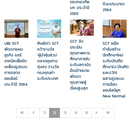
ของกองทัพ
ปีงบประมาณ
บก ประจำปี
2564
2565
SCT จัด
UBI SCT
SCT ผนึก
ศิษย์เก่า SCT
ประเมิน
พัฒนาแผน
กำลังสร้าง
คว้ารางวัล
คุณภาพการ
ธุรกิจ แชร์
นักศึกษาใหม่
‘ผู้นำหุ้นส่วน’
ศึกษาภายใน
เทคนิคเพื่อขับ
ระดับบัณฑิต
ตลาดชุมทาง
ระดับสถาบัน
เคลื่อนรูปแบบ
ศึกษา(ป.บัณฑิต
ทุ่งสง รางวัล
ยึดเป้าหมาย
การตลาด
และป.โท)
ทรงคุณค่า
พัฒนา
ออนไลน์
ผสานรูปแบบ
ระดับประเทศ
คุณภาพผู้
ประจำปี 2564
การเรียน
เรียนสูงสุด
ออนไลน์ยุค
New Normal
11
12
13
14
15