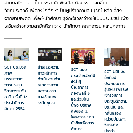
สำนักอธิกาบดี เป็นประธานในพิธีเปิด กิจกรรมที่จัดขึ้นมี
วัตถุประสงค์ เพื่อให้นักศึกษาเป็นผู้มีร่างกายสมบูรณ์ หลีกเลี่ยง
จากยาเสพติด เพื่อให้นักศึกษา รู้จักใช้เวลาว่างให้เป็นประโยชน์ เพื่อ
เสริมสร้างความสามัคคีระหว่าง นักศึกษา คณาจารย์ และบุคลากร
นำเสนอความ
SCT ประมวล
SCT มอบ
SCT UBI จับ
ก้าวหน้าการ
ภาพ
กระเช้าสวัสดีปี
มือทีมผู้
ดำเนินงานด้าน
บรรยากาศ
ใหม่ ผู้
ประกอบการ
ธนาคารความ
การประชุม
บัญชาการ
รุ่นใหม่ ไฟแรง!
หลากหลาย
วิชาการระดับ
กองพลที่ 5
เข้าร่วมการ
ทางชีวภาพ
ชาติ ครั้งที่ 12
และร่วมปัน
ประชุมติดตาม
ระดับชุมชน
ประจำปีการ
น้ำใจ บริจาค
ประเมิน และ
ศึกษา 2564
สิ่งของ ใน
กลั่นกรอง
โครงการ "ถุง
หน่วยบ่มเพาะ
ยังชีพเพื่อการ
วิสาหกิจ
ศึกษา"
ประจำ