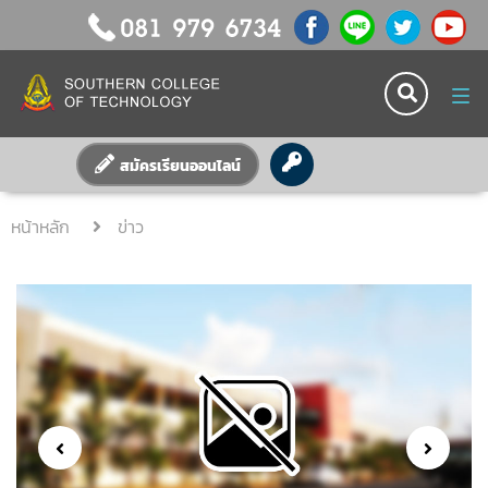
Tog
nav
สมัครเรียนออนไลน์
หน้าหลัก
ข่าว