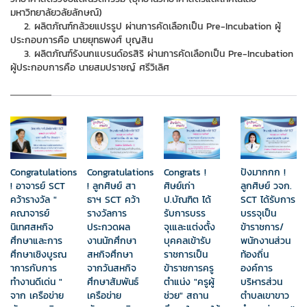
มหาวิทยาลัยวลัยลักษณ์)
2. ผลิตภัณฑ์กล้วยแปรรูป ผ่านการคัดเลือกเป็น Pre-Incubation ผู้
ประกอบการคือ นายยุทธพงศ์ บุญสิน
3. ผลิตภัณฑ์รังนกแบรนด์อรสิริ ผ่านการคัดเลือกเป็น Pre-Incubation
ผู้ประกอบการคือ นายสมปราชญ์ ศรีวิเลิศ
Congratulations
Congratulations
Congrats !
ปังมากกก !
! อาจารย์ SCT
! ลูกศิษย์ สา
ศิษย์เก่า
ลูกศิษย์ วจก.
คว้ารางวัล "
ธาฯ SCT คว้า
ป.บัณฑิต ได้
SCT ได้รับการ
คณาจารย์
รางวัลการ
รับการบรร
บรรจุเป็น
นิเทศสหกิจ
ประกวดผล
จุเและแต่งตั้ง
ข้าราชการ/
ศึกษาและการ
งานนักศึกษา
บุคคลเข้ารับ
พนักงานส่วน
ศึกษาเชิงบูรณ
สหกิจศึกษา
ราชการเป็น
ท้องถิ่น
าการกับการ
จากวันสหกิจ
ข้าราชการครู
องค์การ
ทำงานดีเด่น "
ศึกษาสัมพันธ์
ตำแน่ง "ครูผู้
บริหารส่วน
จาก เครือข่าย
เครือข่าย
ช่วย" สถาน
ตำบลเขาขาว