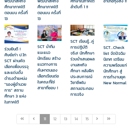
พัฒนาสหกิจ
พัฒนาสหกิจ
ศึกษาในภาคใต้
อำเภอทุ่งสง !!
ศึกษาภาคใต้
ศึกษาภาคใต้
ลำดับที่ 1 !!
ตอนบน ครั้งที่
ตอนบน ครั้งที่
13
13
SCT เรียนรู้…คู่
SCT นำทีม
การปฏิบัติ
SCT...Check
ร่วมยินดี !
แนะแนว
จริง! นักศึกษา
list จัดปัจฉิม
ศิษย์เก่า ป.โท
นักเรียน สร้าง
ร่วมนำเสนอผล
นิเทศ เตรียม
SCT ผ่านคัด
แนวทางการ
งานสหกิจ
ความพร้อมแก่
เลือกเพื่อบรรจุ
ค้นหาตนเอง
ศึกษา หลังฝึก
นักศึกษา สู่
และแต่งตั้ง
เลือกเรียนต่อ
ประสบการณ์
การทำงานยุค
ดำรงตำแหน่ง
ในคณะที่ใช่
วิชาชีพใน
New Normal
"รองผู้อำนวย
สาขาที่ชอบ !
สถานประกอบ
การ" สถาน
การจริง
ศึกษา 3 แห่ง
ในภาคใต้
11
12
13
14
15