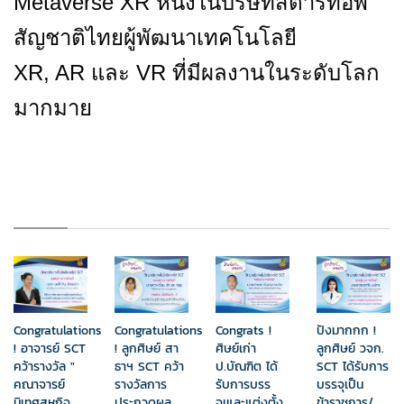
Metaverse XR 
หนึ่งในบริษัทสตาร์ทอัพ
สัญชาติไทยผู้พัฒนาเทคโนโลยี
XR, AR 
และ 
VR 
ที่มีผลงานในระดับโลก
มากมาย
Congratulations
Congratulations
Congrats !
ปังมากกก !
! อาจารย์ SCT
! ลูกศิษย์ สา
ศิษย์เก่า
ลูกศิษย์ วจก.
คว้ารางวัล "
ธาฯ SCT คว้า
ป.บัณฑิต ได้
SCT ได้รับการ
คณาจารย์
รางวัลการ
รับการบรร
บรรจุเป็น
นิเทศสหกิจ
ประกวดผล
จุเและแต่งตั้ง
ข้าราชการ/