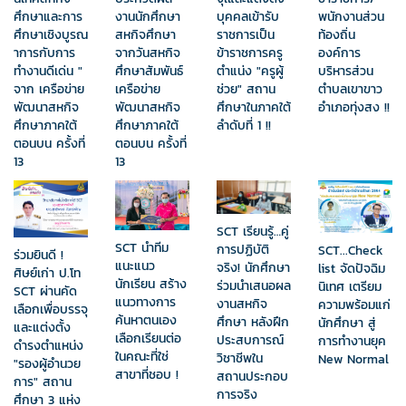
ศึกษาและการ
งานนักศึกษา
บุคคลเข้ารับ
พนักงานส่วน
ศึกษาเชิงบูรณ
สหกิจศึกษา
ราชการเป็น
ท้องถิ่น
าการกับการ
จากวันสหกิจ
ข้าราชการครู
องค์การ
ทำงานดีเด่น "
ศึกษาสัมพันธ์
ตำแน่ง "ครูผู้
บริหารส่วน
จาก เครือข่าย
เครือข่าย
ช่วย" สถาน
ตำบลเขาขาว
พัฒนาสหกิจ
พัฒนาสหกิจ
ศึกษาในภาคใต้
อำเภอทุ่งสง !!
ศึกษาภาคใต้
ศึกษาภาคใต้
ลำดับที่ 1 !!
ตอนบน ครั้งที่
ตอนบน ครั้งที่
13
13
SCT เรียนรู้…คู่
SCT นำทีม
การปฏิบัติ
SCT...Check
ร่วมยินดี !
แนะแนว
จริง! นักศึกษา
list จัดปัจฉิม
ศิษย์เก่า ป.โท
นักเรียน สร้าง
ร่วมนำเสนอผล
นิเทศ เตรียม
SCT ผ่านคัด
แนวทางการ
งานสหกิจ
ความพร้อมแก่
เลือกเพื่อบรรจุ
ค้นหาตนเอง
ศึกษา หลังฝึก
นักศึกษา สู่
และแต่งตั้ง
เลือกเรียนต่อ
ประสบการณ์
การทำงานยุค
ดำรงตำแหน่ง
ในคณะที่ใช่
วิชาชีพใน
New Normal
"รองผู้อำนวย
สาขาที่ชอบ !
สถานประกอบ
การ" สถาน
การจริง
ศึกษา 3 แห่ง