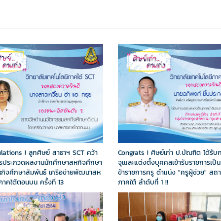
lations ! ลูกศิษย์ สาธาฯ SCT คว้า
Congrats ! ศิษย์เก่า ป.บัณฑิต ได้รั
ารประกวดผลงานนักศึกษาสหกิจศึกษา
จุเและแต่งตั้งบุคคลเข้ารับราชการเป็น
กิจศึกษาสัมพันธ์ เครือข่ายพัฒนาสห
ข้าราชการครู ตำแน่ง "ครูผู้ช่วย" สถ
าคใต้ตอนบน ครั้งที่ 13
ภาคใต้ ลำดับที่ 1 !!